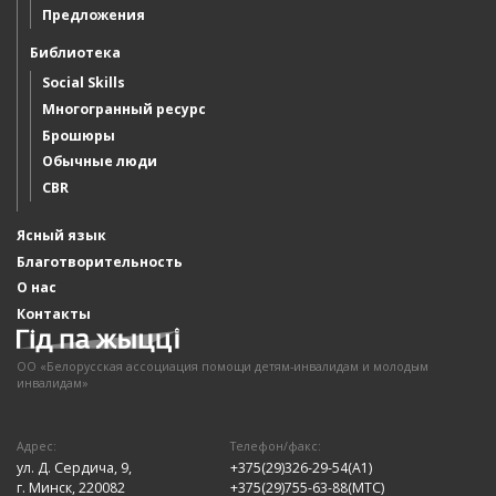
Предложения
Библиотека
Social Skills
Многогранный ресурс
Брошюры
Обычные люди
CBR
Ясный язык
Благотворительность
О нас
Контакты
ОО «Белорусская ассоциация помощи детям-инвалидам и молодым
инвалидам»
Адрес:
Телефон/факс:
ул. Д. Сердича, 9,
+375(29)326-29-54(А1)
г. Минск, 220082
+375(29)755-63-88(МТС)